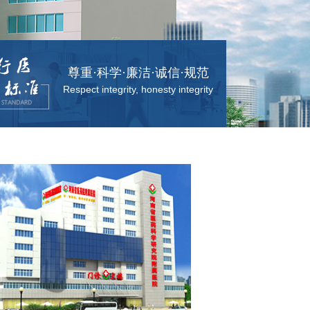
尊重·科学·廉洁·诚信·规范
Respect integrity, honesty integrity