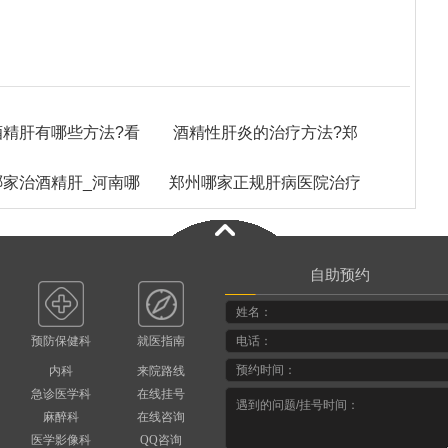
酒精肝有哪些方法?看
酒精性肝炎的治疗方法?郑
哪家治酒精肝_河南哪
病郑州哪个医院
郑州哪家正规肝病医院治疗
州治疗肝病哪家医
医院看医肝病好
酒精肝
自助预约
预防保健科
就医指南
内科
来院路线
急诊医学科
在线挂号
麻醉科
在线咨询
医学影像科
QQ咨询