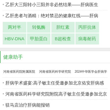
乙肝大三阳转小三阳并非必然结果——肝病医生
乙肝患者与酒精：绝对禁忌的健康红线——肝病
两对半
转氨酶
胆红素
丙肝抗体
HBV-DNA
甲胎蛋白
B超检查
病毒耐药
健康助手
河南省医药院附属医院
河南省医药科学研究院
2024中华医学会肝病学
肝病专家高
附属医院肝
分会学术年
肝病学术盛宴:高子敏主任受邀参加北京佑安肝病感
染病专科医疗
河南省医药科学研究院附院高子敏主任受邀参加北京
佑安肝病感
驻马店治疗肝病能报销