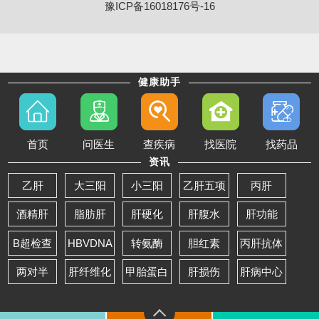
豫ICP备16018176号-16
健康助手
首页
问医生
查疾病
找医院
找药品
资讯
乙肝
大三阳
小三阳
乙肝五项
丙肝
酒精肝
脂肪肝
肝硬化
肝腹水
肝功能
B超检查
HBVDNA
转氨酶
胆红素
丙肝抗体
两对半
肝纤维化
甲胎蛋白
肝损伤
肝病中心
返回首页
电话咨询
在线预约