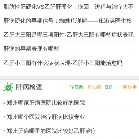
南——肝病
脂肪性肝硬化VS乙肝肝硬化：病因、进程与治疗大不
同——肝病
肝病硬化的早期信号：蜘蛛痣详解——庄淑英医生权
威解读
乙肝大三阳是哪三项阳性-乙肝大三阳有哪些症状表现
肝病的早期表现有哪些
乙肝小三阳有什么症状表现-乙肝小三阳能治愈吗
乙肝病毒变异后的症状有哪
老年人感染乙肝会有什么症
肝病检查
转氨酶
肝功能
B超 ·
两对半
·
·
郑州哪家肝病医院比较好的医院
郑州哪个医院治疗肝病比较专业
郑州肝病哪里的医院比较好乙肝治疗