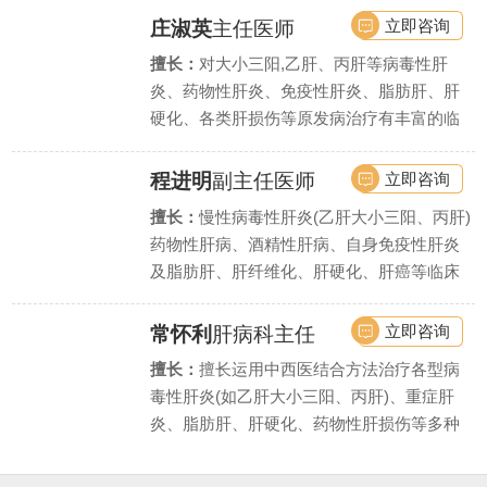
立即咨询
庄淑英
主任医师
擅长：
对大小三阳,乙肝、丙肝等病毒性肝
炎、药物性肝炎、免疫性肝炎、脂肪肝、肝
硬化、各类肝损伤等原发病治疗有丰富的临
床实战经验,同时擅长处理肝硬化引起的各种
并发症.
立即咨询
程进明
副主任医师
擅长：
慢性病毒性肝炎(乙肝大小三阳、丙肝)
药物性肝病、酒精性肝病、自身免疫性肝炎
及脂肪肝、肝纤维化、肝硬化、肝癌等临床
常见肝病与疑难杂症.
立即咨询
常怀利
肝病科主任
擅长：
擅长运用中西医结合方法治疗各型病
毒性肝炎(如乙肝大小三阳、丙肝)、重症肝
炎、脂肪肝、肝硬化、药物性肝损伤等多种
肝脏疾病,尤其擅长慢性肝炎抗病毒、抗纤维
化治疗.