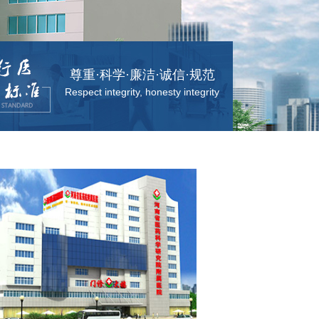
尊重·科学·廉洁·诚信·规范
Respect integrity, honesty integrity